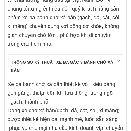
… chất lượng hàng đầu tại Việt
Nam
. Đơn vị
chúng tôi xin giới thiệu đến quý khách hàng sản
phẩm xe ba bánh chở xà bần (gạch, đá, cát, sỏi,
xi măng) chuyên dụng với động cơ khỏe, không
gian chuyên chở lớn , phù hợp khi di chuyển
trong các hẻm nhỏ.
THÔNG SỐ KỸ THUẬT XE BA GÁC 3 BÁNH CHỞ XÀ
BẦN
Xe ba bánh chở xà bần thiết kế với kiểu dáng
gọn gàng, thuận tiện khi lưu thông trong ngõ
ngách, thành phố.
Dòng xe chở xà bần(gạch, đá, cát, sỏi, xi măng)
được thiết kế hiện đại mạnh mẽ, luôn sẵn sàng
phục vụ cho mọi nhu cầu kinh doanh vận chuyển