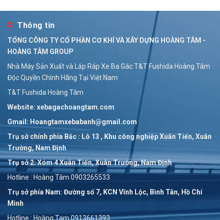
Thông tin
Bán Xe Ba Bánh Điện - Xe Điện Ba Bánh - Xe Điện Ba Gác Hoàng Tâm
Bán Xe 3 Bánh Điện - Xe Điện Ba Bánh Chở Hàng - Xe Điện Ba Gác Hoàng Tâm
TỔNG CÔNG TY CỔ PHẦN CƠ KHÍ VÀ XÂY DỰNG HOÀNG TÂM -
Liên hệ
Liên hệ
HOÀNG TÂM GROUP
Nhà Máy Sản Xuất và Lắp Ráp Xe Ba Gác T&T Fushida Hoàng Tâm
Độc Quyền Chính Hãng Tại Việt Nam
T&T Fushida Hoàng Tâm
Website: xebagachoangtam.com
Gmail: Hoangtamxebabanh@gmail.com
Trụ sở chính phía Bắc : Lô 13 , Khu công nghiệp Xuân Tiến, Xuân
Trường, Nam Định
Trụ sở 2: Xóm 4 Xuân Tiến, Xuân Trường, Nam Định
Hotline : Hoàng Tâm 0903265533
Trụ sở phía Nam: Đường số 7, KCN Vĩnh Lộc, Bình Tân, Hồ Chí
Minh
Hotline : Hoàng Tam 0913661393