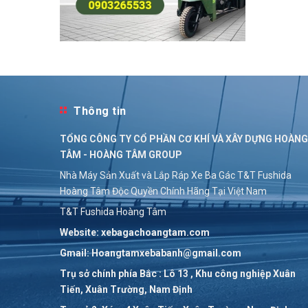
Thông tin
TỔNG CÔNG TY CỔ PHẦN CƠ KHÍ VÀ XÂY DỰNG HOÀNG
TÂM - HOÀNG TÂM GROUP
Nhà Máy Sản Xuất và Lắp Ráp Xe Ba Gác T&T Fushida
Hoàng Tâm Độc Quyền Chính Hãng Tại Việt Nam
T&T Fushida Hoàng Tâm
Website: xebagachoangtam.com
Gmail: Hoangtamxebabanh@gmail.com
Trụ sở chính phía Bắc : Lô 13 , Khu công nghiệp Xuân
Tiến, Xuân Trường, Nam Định