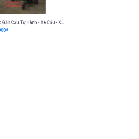
Xe Ba Gác Gắn Cẩu Tự Hành - Xe Cẩu - Xe Cẩu Máy Dầu Hoàng Tâm 0903265533
000₫