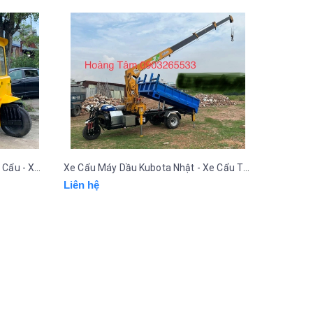
Xe Cẩu Tự Hành - Xe Ba Gác Gắn Cẩu - Xe Máy Dầu Gắn cẩu Hoàng Tâm
Xe Cẩu Máy Dầu Kubota Nhật - Xe Cẩu Tự Hành - Xe Cẩu - Xe Ba Gác Gắn Cẩu Hoàng Tâm
Liên hệ