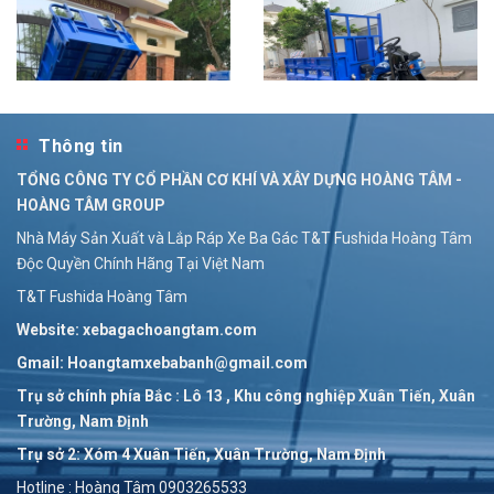
Thông tin
Bán Xe Ba Gác Máy Dầu Kubota Nhật
TỔNG CÔNG TY CỔ PHẦN CƠ KHÍ VÀ XÂY DỰNG HOÀNG TÂM -
Liên hệ
HOÀNG TÂM GROUP
Nhà Máy Sản Xuất và Lắp Ráp Xe Ba Gác T&T Fushida Hoàng Tâm
Độc Quyền Chính Hãng Tại Việt Nam
Bán Xe Ba Gác Máy Dầu Kubota Nhật Hoàng Tâm
Liên hệ
T&T Fushida Hoàng Tâm
Website: xebagachoangtam.com
Gmail: Hoangtamxebabanh@gmail.com
Trụ sở chính phía Bắc : Lô 13 , Khu công nghiệp Xuân Tiến, Xuân
Trường, Nam Định
Trụ sở 2: Xóm 4 Xuân Tiến, Xuân Trường, Nam Định
Hotline : Hoàng Tâm 0903265533