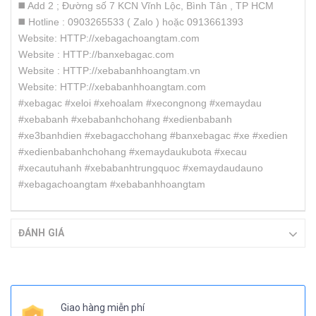
◼️ Add 2 ; Đường số 7 KCN Vĩnh Lộc, Bình Tân , TP HCM
◼️ Hotline : 0903265533 ( Zalo ) hoặc 0913661393
Website: HTTP://xebagachoangtam.com
Website : HTTP://banxebagac.com
Website : HTTP://xebabanhhoangtam.vn
Website: HTTP://xebabanhhoangtam.com
#xebagac #xeloi #xehoalam #xecongnong #xemaydau
#xebabanh #xebabanhchohang #xedienbabanh
#xe3banhdien #xebagacchohang #banxebagac #xe #xedien
#xedienbabanhchohang #xemaydaukubota #xecau
#xecautuhanh #xebabanhtrungquoc #xemaydaudauno
#xebagachoangtam #xebabanhhoangtam
ĐÁNH GIÁ
Giao hàng miễn phí