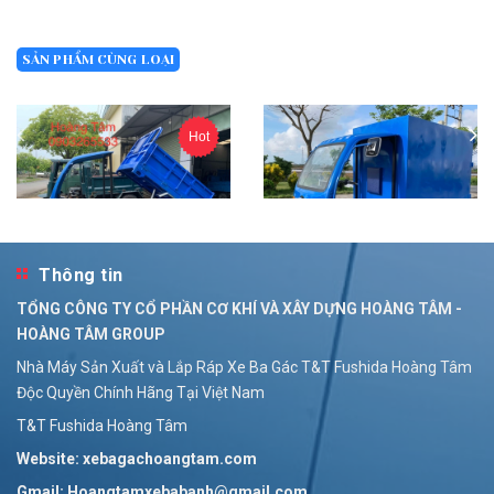
SẢN PHẨM CÙNG LOẠI
Hot
Thông tin
Bán Xe Điện Ba Bánh Chở Hàng - Xe Điện Ba Bánh - Xe Ba Bánh Điện Hoàng Tâm
TỔNG CÔNG TY CỔ PHẦN CƠ KHÍ VÀ XÂY DỰNG HOÀNG TÂM -
Liên hệ
Bán Xe Ba Gác Điện - Xe Điện Ba Bánh Chở Hàng - Xe Ba Bánh Điện Hoàng Tâm
HOÀNG TÂM GROUP
Liên hệ
Nhà Máy Sản Xuất và Lắp Ráp Xe Ba Gác T&T Fushida Hoàng Tâm
Độc Quyền Chính Hãng Tại Việt Nam
T&T Fushida Hoàng Tâm
Website: xebagachoangtam.com
Gmail: Hoangtamxebabanh@gmail.com