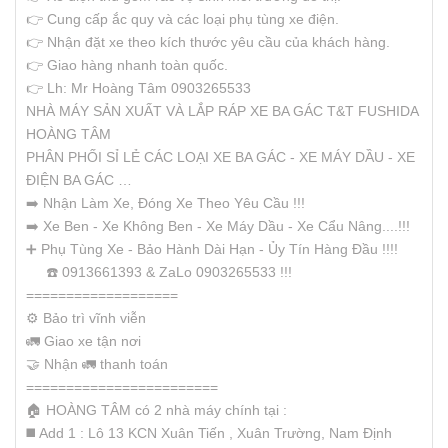
👉 Cung cấp ắc quy và các loại phụ tùng xe điện.
👉 Nhận đặt xe theo kích thước yêu cầu của khách hàng.
👉 Giao hàng nhanh toàn quốc.
👉 Lh: Mr Hoàng Tâm 0903265533
NHÀ MÁY SẢN XUẤT VÀ LẮP RÁP XE BA GÁC T&T FUSHIDA
HOÀNG TÂM
PHÂN PHỐI SỈ LẺ CÁC LOẠI XE BA GÁC - XE MÁY DẦU - XE
ĐIỆN BA GÁC …
➡️ Nhận Làm Xe, Đóng Xe Theo Yêu Cầu !!!
➡️ Xe Ben - Xe Không Ben - Xe Máy Dầu - Xe Cẩu Nâng....!!!
➕ Phụ Tùng Xe - Bảo Hành Dài Hạn - Ủy Tín Hàng Đầu !!!!
☎️ 0913661393 & ZaLo 0903265533 !!!
===================
⚙️ Bảo trì vĩnh viễn
🚛 Giao xe tận nơi
🤝 Nhận 🚛 thanh toán
========================
🏠 HOÀNG TÂM có 2 nhà máy chính tại :
◼️ Add 1 : Lô 13 KCN Xuân Tiến , Xuân Trường, Nam Định