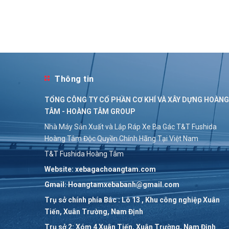
Thông tin
TỔNG CÔNG TY CỔ PHẦN CƠ KHÍ VÀ XÂY DỰNG HOÀNG
TÂM - HOÀNG TÂM GROUP
Nhà Máy Sản Xuất và Lắp Ráp Xe Ba Gác T&T Fushida
Hoàng Tâm Độc Quyền Chính Hãng Tại Việt Nam
T&T Fushida Hoàng Tâm
Website: xebagachoangtam.com
Gmail: Hoangtamxebabanh@gmail.com
Trụ sở chính phía Bắc : Lô 13 , Khu công nghiệp Xuân
Tiến, Xuân Trường, Nam Định
Trụ sở 2: Xóm 4 Xuân Tiến, Xuân Trường, Nam Định