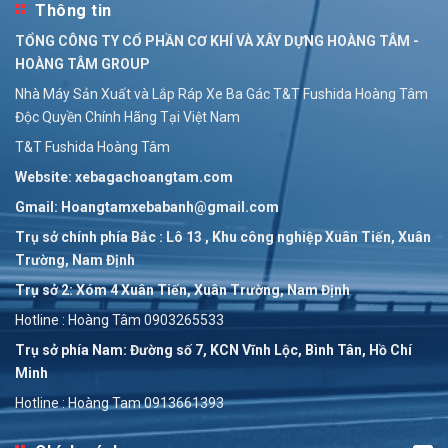
Thông tin
Phụ tùng xe ba bánh các loại
TỔNG CÔNG TY CỔ PHẦN CƠ KHÍ VÀ XÂY DỰNG HOÀNG TÂM -
Liên hệ
HOÀNG TÂM GROUP
PHỤ TÙNG XE CÔNG NÔNG
Nhà Máy Sản Xuất và Lắp Ráp Xe Ba Gác T&T Fushida Hoàng Tâm
Liên hệ
Độc Quyền Chính Hãng Tại Việt Nam
T&T Fushida Hoàng Tâm
Website: xebagachoangtam.com
Gmail: Hoangtamxebabanh@gmail.com
Trụ sở chính phía Bắc : Lô 13 , Khu công nghiệp Xuân Tiến, Xuân
Trường, Nam Định
Trụ sở 2: Xóm 4 Xuân Tiến, Xuân Trường, Nam Định
Hotline : Hoàng Tâm 0903265533
Trụ sở phía Nam: Đường số 7, KCN Vĩnh Lộc, Bình Tân, Hồ Chí
Minh
Hotline : Hoàng Tam 0913661393