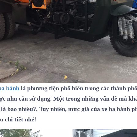
 ba bánh
là phương tiện phổ biến trong các thành phố
ợc nhu cầu sử dụng. Một trong những vấn đề mà kh
 là bao nhiêu?. Tuy nhiên, mức giá của xe ba bánh p
u chi tiết nhé!