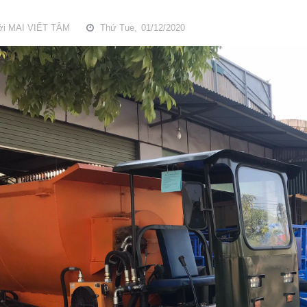
ởi
MAI VIẾT TÂM
Thứ Tue,
01/12/2020