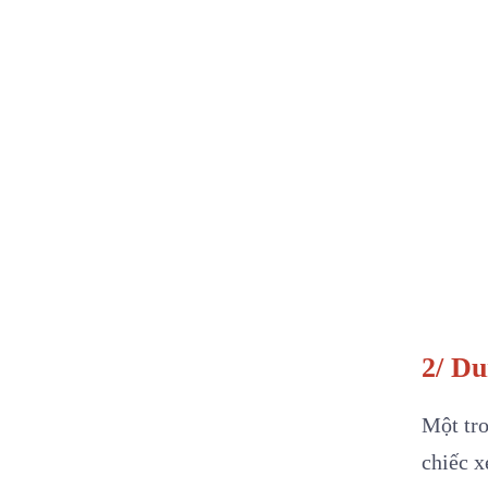
2/ Du
Một tr
chiếc x