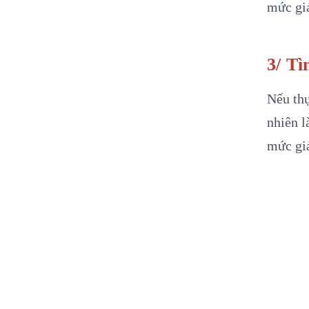
mức giá
3/ Tì
Nếu th
nhiên l
mức giá