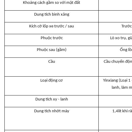
Khoảng cách gầm so với mặt đất
Dung tích bình xăng
Kích cỡ lốp xe trước / sau
Trước
Phuộc trước
Lò xo trụ, g
Phuộc sau (gầm)
Ống lồ
Cầu
Cầu chuyển động
Loại động cơ
Yinxiang (Loại 1 
lanh, làm m
Dung tích xy - lanh
Dung tích nhớt máy
1,4lít khi r