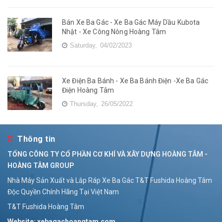
Bán Xe Ba Gác - Xe Ba Gác Máy Dầu Kubota
Nhật - Xe Công Nông Hoàng Tâm
Saturday,
04/02/2023
Xe Điện Ba Bánh - Xe Ba Bánh Điện -Xe Ba Gác
Điện Hoàng Tâm
Thursday,
26/05/2022
Thông tin
TỔNG CÔNG TY CỔ PHẦN CƠ KHÍ VÀ XÂY DỰNG HOÀNG TÂM -
HOÀNG TÂM GROUP
Nhà Máy Sản Xuất và Lắp Ráp Xe Ba Gác T&T Fushida Hoàng Tâm
Độc Quyền Chính Hãng Tại Việt Nam
T&T Fushida Hoàng Tâm
Website: xebagachoangtam.com