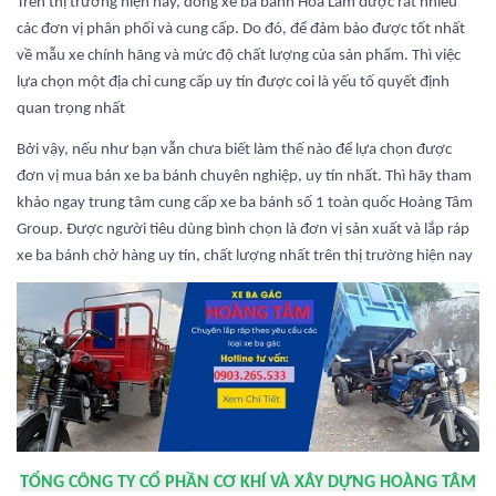
Trên thị trường hiện nay, dòng xe ba bánh Hoa Lâm được rất nhiều
các đơn vị phân phối và cung cấp. Do đó, để đảm bảo được tốt nhất
về mẫu xe chính hãng và mức độ chất lượng của sản phẩm. Thì việc
lựa chọn một địa chỉ cung cấp uy tín được coi là yếu tố quyết định
quan trọng nhất
Bởi vậy, nếu như bạn vẫn chưa biết làm thế nào để lựa chọn được
đơn vị mua bán xe ba bánh chuyên nghiệp, uy tín nhất. Thì hãy tham
khảo ngay trung tâm cung cấp xe ba bánh số 1 toàn quốc Hoàng Tâm
Group. Được người tiêu dùng bình chọn là đơn vị sản xuất và lắp ráp
xe ba bánh chở hàng uy tín, chất lượng nhất trên thị trường hiện nay
TỔNG CÔNG TY CỔ PHẦN CƠ KHÍ VÀ XÂY DỰNG HOÀNG TÂM