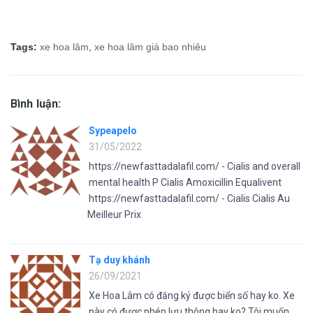
Tags:
xe hoa lâm
,
xe hoa lâm giá bao nhiêu
Bình luận:
Sypeapelo
31/05/2022
https://newfasttadalafil.com/ - Cialis and overall
mental health P Cialis Amoxicillin Equalivent
https://newfasttadalafil.com/ - Cialis Cialis Au
Meilleur Prix
Tạ duy khánh
26/09/2021
Xe Hoa Lâm có đăng ký được biển số hay ko. Xe
này có được phép lưu thông hay ko? Tôi muốn