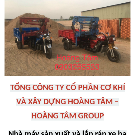
TỔNG CÔNG TY CỔ PHẦN CƠ KHÍ
VÀ XÂY DỰNG HOÀNG TÂM –
HOÀNG TÂM GROUP
Nhà máy sản xuất và lắp ráp xe ba