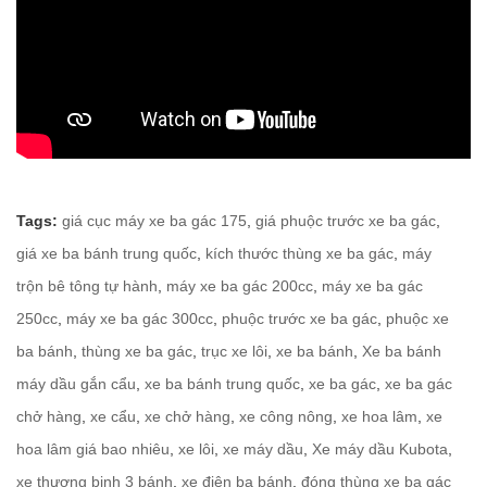
Tags:
giá cục máy xe ba gác 175
,
giá phuộc trước xe ba gác
,
giá xe ba bánh trung quốc
,
kích thước thùng xe ba gác
,
máy
trộn bê tông tự hành
,
máy xe ba gác 200cc
,
máy xe ba gác
250cc
,
máy xe ba gác 300cc
,
phuộc trước xe ba gác
,
phuộc xe
ba bánh
,
thùng xe ba gác
,
trục xe lôi
,
xe ba bánh
,
Xe ba bánh
máy dầu gắn cẩu
,
xe ba bánh trung quốc
,
xe ba gác
,
xe ba gác
chở hàng
,
xe cẩu
,
xe chở hàng
,
xe công nông
,
xe hoa lâm
,
xe
hoa lâm giá bao nhiêu
,
xe lôi
,
xe máy dầu
,
Xe máy dầu Kubota
,
xe thương binh 3 bánh
,
xe điện ba bánh
,
đóng thùng xe ba gác