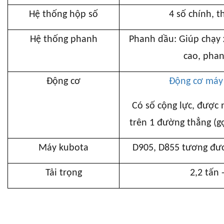
Hệ thống hộp số
4 số chính, 
Hệ thống phanh
Phanh dầu: Giúp chạy 
cao, pha
Động cơ
Động cơ máy
Có số cộng lực, được 
trên 1 đường thẳng (gọ
Máy kubota
D905, D855 tương đươ
Tải trọng
2,2 tấn 