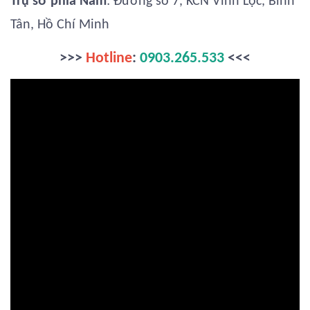
Trụ sở phía Nam
: Đường số 7, KCN Vĩnh Lộc, Bình
Tân, Hồ Chí Minh
>>>
Hotline
:
0903.265.533
<<<