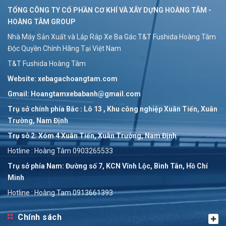
TỔNG CÔNG TY CỔ PHẦN CƠ KHÍ VÀ XÂY DỰNG HOÀNG TÂM -
HOÀNG TÂM GROUP
Nhà Máy Sản Xuất và Lắp Ráp Xe Ba Gác T&T Fushida Hoàng Tâm
Độc Quyền Chính Hãng Tại Việt Nam
T&T Fushida Hoàng Tâm
Website: xebagachoangtam.com
Gmail: Hoangtamxebabanh@gmail.com
Trụ sở chính phía Bắc : Lô 13 , Khu công nghiệp Xuân Tiến, Xuân
Trường, Nam Định
Trụ sở 2: Xóm 4 Xuân Tiến, Xuân Trường, Nam Định
Hotline : Hoàng Tâm 0903265533
Trụ sở phía Nam: Đường số 7, KCN Vĩnh Lộc, Bình Tân, Hồ Chí
Minh
Hotline : Hoàng Tam 0913661393
Chính sách