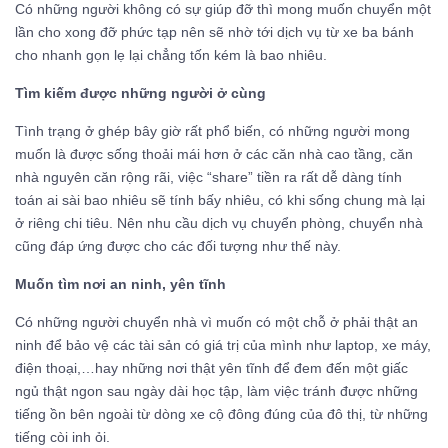
Có những người không có sự giúp đỡ thì mong muốn chuyển một
lần cho xong đỡ phức tạp nên sẽ nhờ tới dịch vụ từ xe ba bánh
cho nhanh gọn lẹ lại chẳng tốn kém là bao nhiêu.
Tìm kiếm được những người ở cùng
Tình trạng ở ghép bây giờ rất phổ biến, có những người mong
muốn là được sống thoải mái hơn ở các căn nhà cao tầng, căn
nhà nguyên căn rộng rãi, việc “share” tiền ra rất dễ dàng tính
toán ai sài bao nhiêu sẽ tính bấy nhiêu, có khi sống chung mà lại
ở riêng chi tiêu. Nên nhu cầu dịch vụ chuyển phòng, chuyển nhà
cũng đáp ứng được cho các đối tượng như thế này.
Muốn tìm nơi an ninh, yên tĩnh
Có những người chuyển nhà vì muốn có một chỗ ở phải thật an
ninh để bảo vệ các tài sản có giá trị của mình như laptop, xe máy,
điện thoại,…hay những nơi thật yên tĩnh để đem đến một giấc
ngủ thật ngon sau ngày dài học tập, làm việc tránh được những
tiếng ồn bên ngoài từ dòng xe cộ đông đúng của đô thị, từ những
tiếng còi inh ỏi.