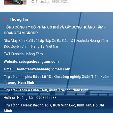
Thursday,
26/05/2022
Thông tin
TỔNG CÔNG TY CỔ PHẦN CƠ KHÍ VÀ XÂY DỰNG HOÀNG TÂM -
HOÀNG TÂM GROUP
Nhà Máy Sản Xuất và Lắp Ráp Xe Ba Gác T&T Fushida Hoàng Tâm
Độc Quyền Chính Hãng Tại Việt Nam
T&T Fushida Hoàng Tâm
Website: xebagachoangtam.com
Gmail: Hoangtamxebabanh@gmail.com
Trụ sở chính phía Bắc : Lô 13 , Khu công nghiệp Xuân Tiến, Xuân
Trường, Nam Định
Trụ sở 2: Xóm 4 Xuân Tiến, Xuân Trường, Nam Định
Hotline : Hoàng Tâm 0903265533
Trụ sở phía Nam: Đường số 7, KCN Vĩnh Lộc, Bình Tân, Hồ Chí
Minh