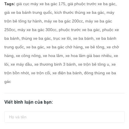
Tags:
giá cục máy xe ba gác 175
,
giá phuộc trước xe ba gác
,
giá xe ba bánh trung quốc
,
kích thước thùng xe ba gác
,
máy
trộn bê tông tự hành
,
máy xe ba gác 200cc
,
máy xe ba gác
250cc
,
máy xe ba gác 300cc
,
phuộc trước xe ba gác
,
phuộc xe
ba bánh
,
thùng xe ba gác
,
trục xe lôi
,
xe ba bánh
,
xe ba bánh
trung quốc
,
xe ba gác
,
xe ba gác chở hàng
,
xe bê tông
,
xe chở
hàng
,
xe công nông
,
xe hoa lâm
,
xe hoa lâm giá bao nhiêu
,
xe
lôi
,
xe máy dầu
,
xe thương binh 3 bánh
,
xe trộn bê tông u
,
xe
trộn bồn nhót
,
xe trộn cối
,
xe điện ba bánh
,
đóng thùng xe ba
gác
Viết bình luận của bạn: