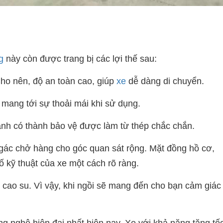
g
này còn được trang bị các lợi thế sau:
Cho nên, độ an toàn cao, giúp
xe
dễ dàng di chuyển.
 mang tới sự thoải mái khi sử dụng.
anh có thành bảo vệ được làm từ thép chắc chắn.
 gác chở hàng
cho góc quan sát rộng. Mặt đồng hồ cơ,
 kỹ thuật của xe một cách rõ ràng.
cao su. Vì vậy, khi ngồi sẽ mang đến cho bạn cảm giác
g nghệ hiện đại nhất hiện nay. Xe với khả năng tăng tố